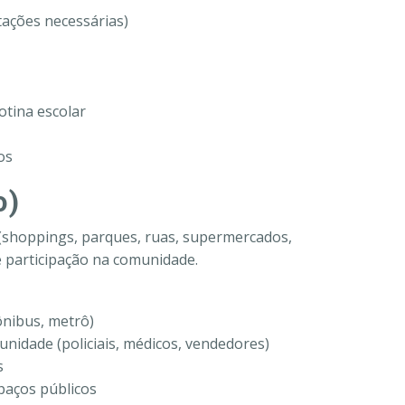
tações necessárias)
otina escolar
os
o)
 (shoppings, parques, ruas, supermercados,
e participação na comunidade.
ônibus, metrô)
nidade (policiais, médicos, vendedores)
s
paços públicos